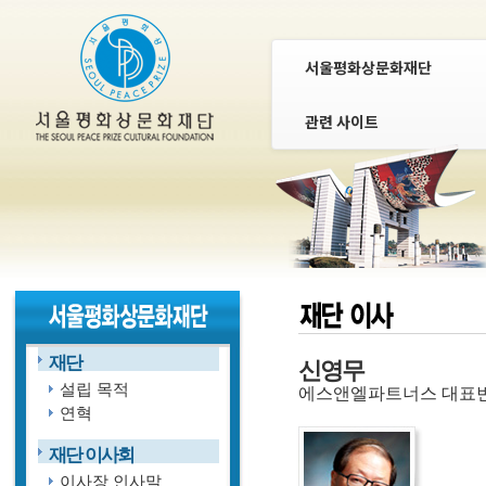
서울평화상문화재단
관련 사이트
재단
신영무
설립 목적
에스앤엘파트너스 대표
연혁
재단 이사회
이사장 인사말